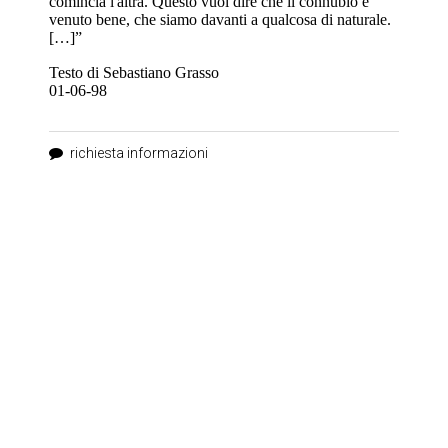
comincia l'altra. Questo vuol dire che il connubio è
venuto bene, che siamo davanti a qualcosa di naturale.
[…]”
Testo di Sebastiano Grasso
01-06-98
richiesta informazioni