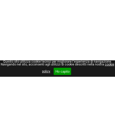
Questo sito utilizza cookie tecnici per migliorare l'esperienza di navigazione.
Navigando nel sito, acconsenti agli utilizzi di cookie descritti nella nostra
cookie
Ho capito
policy
Giuseppe Maraniello
Viale Stelvio, 66