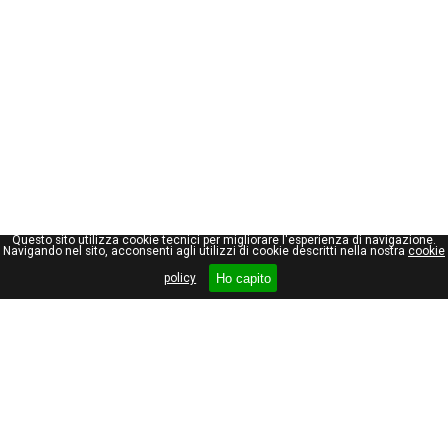
Questo sito utilizza cookie tecnici per migliorare l'esperienza di navigazione.
Navigando nel sito, acconsenti agli utilizzi di cookie descritti nella nostra
cookie
Ho capito
policy
Giuseppe Maraniello
Viale Stelvio, 66