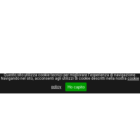
Questo sito utilizza cookie tecnici per migliorare l'esperienza di navigazione.
Navigando nel sito, acconsenti agli utilizzi di cookie descritti nella nostra
cookie
Ho capito
policy
Giuseppe Maraniello
Viale Stelvio, 66