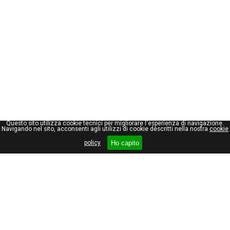
Questo sito utilizza cookie tecnici per migliorare l'esperienza di navigazione.
Navigando nel sito, acconsenti agli utilizzi di cookie descritti nella nostra
cookie
Ho capito
policy
Giuseppe Maraniello
Viale Stelvio, 66