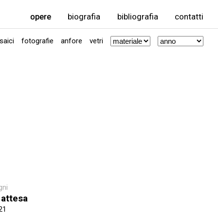
opere
biografia
bibliografia
contatti
aici
fotografie
anfore
vetri
gni
 attesa
21