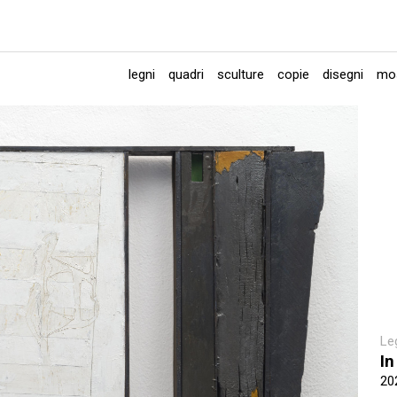
legni
quadri
sculture
copie
disegni
mos
Le
In
20