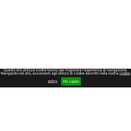
Questo sito utilizza cookie tecnici per migliorare l'esperienza di navigazione.
Navigando nel sito, acconsenti agli utilizzi di cookie descritti nella nostra
cookie
Ho capito
policy
Giuseppe Maraniello
Viale Stelvio, 66