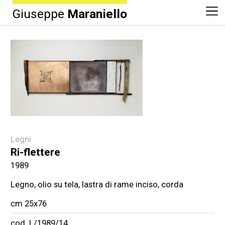
Giuseppe
Maraniello
Legni
Ri-flettere
1989
Legno, olio su tela, lastra di rame inciso, corda
cm 25x76
cod. L/1989/14