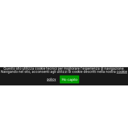
Questo sito utilizza cookie tecnici per migliorare l'esperienza di navigazione.
Navigando nel sito, acconsenti agli utilizzi di cookie descritti nella nostra
cookie
Ho capito
policy
Giuseppe Maraniello
Viale Stelvio, 66