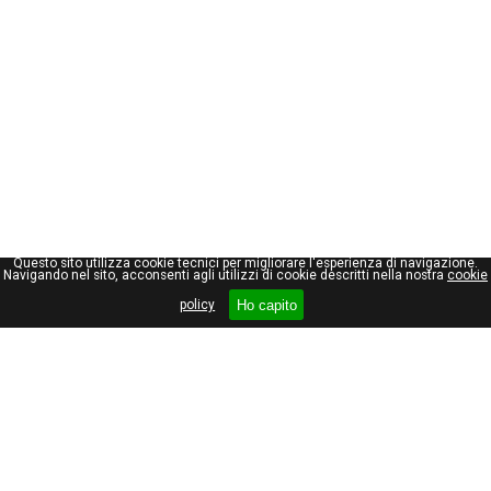
Questo sito utilizza cookie tecnici per migliorare l'esperienza di navigazione.
Navigando nel sito, acconsenti agli utilizzi di cookie descritti nella nostra
cookie
Ho capito
policy
Giuseppe Maraniello
Viale Stelvio, 66