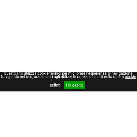
Questo sito utilizza cookie tecnici per migliorare l'esperienza di navigazione.
Navigando nel sito, acconsenti agli utilizzi di cookie descritti nella nostra
cookie
Ho capito
policy
Giuseppe Maraniello
Viale Stelvio, 66