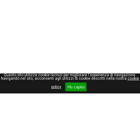
Questo sito utilizza cookie tecnici per migliorare l'esperienza di navigazione.
Navigando nel sito, acconsenti agli utilizzi di cookie descritti nella nostra
cookie
Ho capito
policy
Giuseppe Maraniello
Viale Stelvio, 66