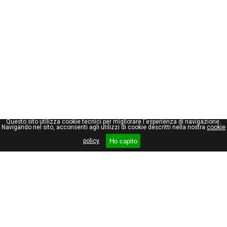
Questo sito utilizza cookie tecnici per migliorare l'esperienza di navigazione.
Navigando nel sito, acconsenti agli utilizzi di cookie descritti nella nostra
cookie
Ho capito
policy
Giuseppe Maraniello
Viale Stelvio, 66