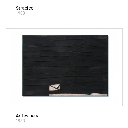
Strabico
1983
Anfesibena
1983