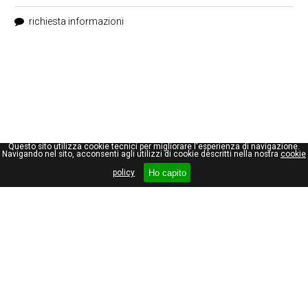
richiesta informazioni
Questo sito utilizza cookie tecnici per migliorare l'esperienza di navigazione.
Navigando nel sito, acconsenti agli utilizzi di cookie descritti nella nostra
cookie
Ho capito
policy
Giuseppe Maraniello
Viale Stelvio, 66
20159, Milano